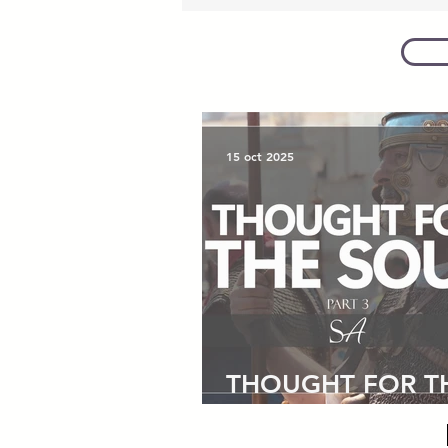
15 oct 2025
THOUGHT FOR T
SOUL - part 3