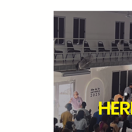
*
HER