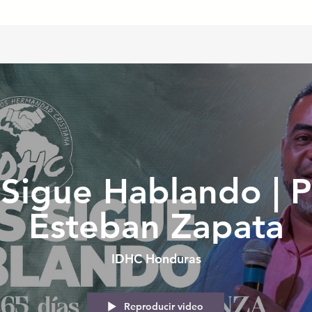
 Sigue Hablando | P
Esteban Zapata
IDHC Honduras
Reproducir video