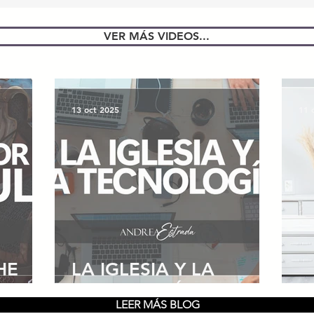
VER MÁS VIDEOS...
13 oct 2025
11 
HE
LA IGLESIA Y LA
TECNOLOGÍA
B
LEER MÁS BLOG