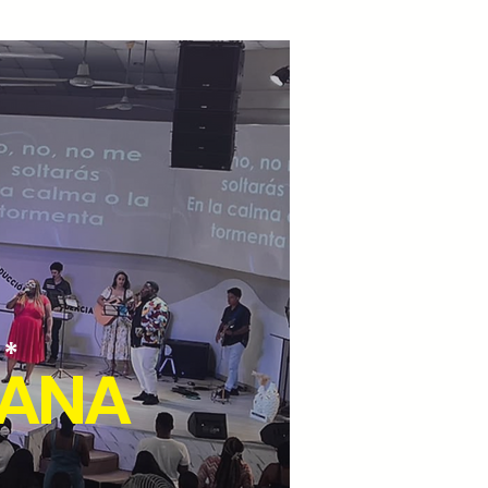
 *
IANA