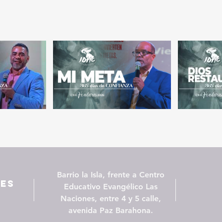
Barrio la Isla, frente a Centro
les
Educativo Evangélico Las
Naciones, entre 4 y 5 calle,
avenida Paz Barahona.