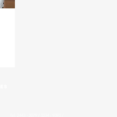
Barrio la Isla, frente a Centro
les
Educativo Evangélico Las
Naciones, entre 4 y 5 calle,
avenida Paz Barahona.
Tel: 2443 - 2079 / 3234 - 9393 /
idhcentral@gmail.com