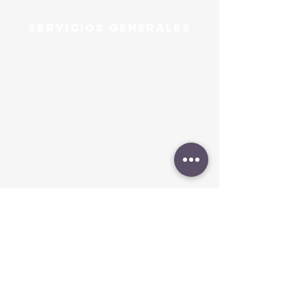
Servicios Generales
Domingos 10 AM
Barrio la Isla, frente a Centro Educativo
Evangélico Las Naciones, entre 4 y 5 calle,
avenida Paz Barahona.