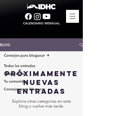
CALENDARIO MENSUAL
BLOG
Consejos para bloguear
Todas las entradas
Próximamente
Empezando
nuevas
Tu comunidad
Consejos para bloguear
entradas
Explora otras categorías en este
blog o vuelve más tarde.