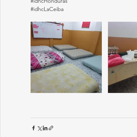
#idhcHonduras
#idhcLaCeiba