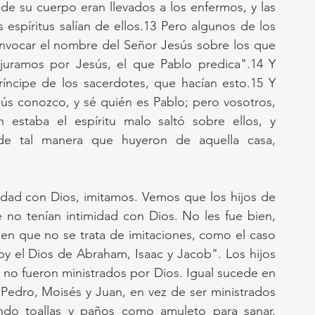
e su cuerpo eran llevados a los enfermos, y las 
espíritus salían de ellos.13 Pero algunos de los 
invocar el nombre del Señor Jesús sobre los que 
njuramos por Jesús, el que Pablo predica".14 Y 
príncipe de los sacerdotes, que hacían esto.15 Y 
sús conozco, y sé quién es Pablo; pero vosotros, 
estaba el espíritu malo saltó sobre ellos, y 
 de tal manera que huyeron de aquella casa, 
midad con Dios, imitamos. Vemos que los hijos de 
no tenían intimidad con Dios. No les fue bien, 
 en que no se trata de imitaciones, como el caso 
oy el Dios de Abraham, Isaac y Jacob". Los hijos 
 no fueron ministrados por Dios. Igual sucede en 
 Pedro, Moisés y Juan, en vez de ser ministrados 
do toallas y paños como amuleto para sanar, 