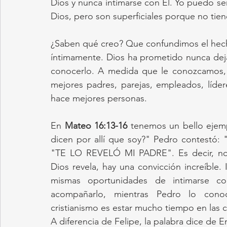
Dios y nunca intimarse con Él. Yo puedo se
Dios, pero son superficiales porque no tien
¿Saben qué creo? Que confundimos el hech
íntimamente. Dios ha prometido nunca dej
conocerlo. A medida que le conozcamos, m
mejores padres, parejas, empleados, líder
hace mejores personas.
En 
Mateo 16:13-16
 tenemos un bello ejem
dicen por allí que soy?" Pedro contestó: "T
"TE LO REVELÓ MI PADRE". Es decir, no f
Dios revela, hay una convicción increíble. 
mismas oportunidades de intimarse co
acompañarlo, mientras Pedro lo conoc
cristianismo es estar mucho tiempo en las 
A diferencia de Felipe, la palabra dice de 