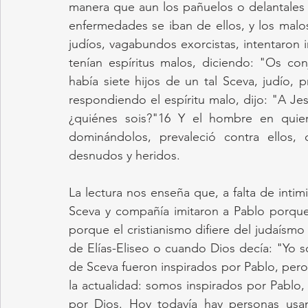
manera que aun los pañuelos o delantales d
enfermedades se iban de ellos, y los malos 
judíos, vagabundos exorcistas, intentaron 
tenían espíritus malos, diciendo: "Os co
había siete hijos de un tal Sceva, judío, 
respondiendo el espíritu malo, dijo: "A Je
¿quiénes sois?"16 Y el hombre en quien 
dominándolos, prevaleció contra ellos,
desnudos y heridos.
La lectura nos enseña que, a falta de inti
Sceva y compañía imitaron a Pablo porque 
porque el cristianismo difiere del judaísmo
de Elías-Eliseo o cuando Dios decía: "Yo s
de Sceva fueron inspirados por Pablo, pero
la actualidad: somos inspirados por Pablo,
por Dios. Hoy todavía hay personas usan