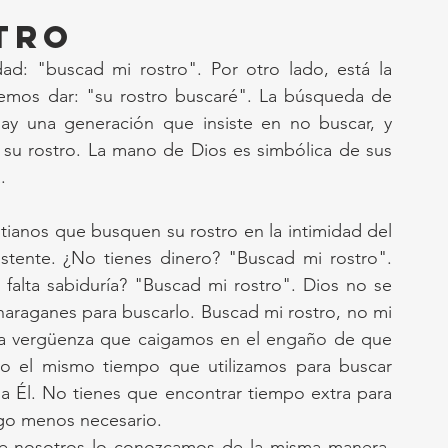
TRO
idad: "buscad mi rostro". Por otro lado, está la 
mos dar: "su rostro buscaré". La búsqueda de 
ay una generación que insiste en no buscar, y 
su rostro. La mano de Dios es simbólica de sus 
.
tianos que busquen su rostro en la intimidad del 
stente. ¿No tienes dinero? "Buscad mi rostro". 
falta sabiduría? "Buscad mi rostro". Dios no se 
araganes para buscarlo. Buscad mi rostro, no mi 
 una vergüenza que caigamos en el engaño de que 
 el mismo tiempo que utilizamos para buscar 
a Él. No tienes que encontrar tiempo extra para 
algo menos necesario.
e nosotros lo conozcamos de la misma manera, 